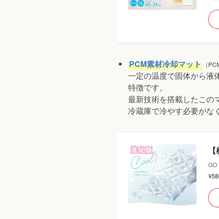
PCM素材冷却マット
（PCM
一定の温度で固体から液
特徴です。
最新技術を搭載したこの
冷蔵庫で冷やす必要がな
【
GO 
¥5