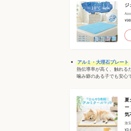
ジ
Aoo
¥9
アルミ・大理石プレート
熱伝導率が高く、触れる
噛み癖のある子でも安心
夏
ー
気
激安
¥3,