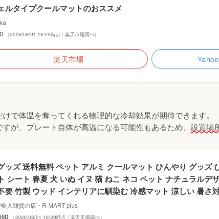
ェルタイプクールマットのおススメ
ka
80
（2026/08/01 16:29時点 | 楽天市場調べ）
楽天市場
Yah
だけで体温を奪ってくれる物理的な冷却効果が期待できます。
ですが、プレート自体が高温になる可能性もあるため、
設置場
グッズ 送料無料 ペット アルミ クールマット ひんやり グッズ
ト シート 春夏 犬 いぬ イヌ 猫 ねこ ネコ ペット ナチュラルデ
不要 竹製 ウッド インテリアに馴染む 冷感マット 涼しい 暑さ対
輸入雑貨の店・R-MART plus
680
（2026/08/01 16:29時点 | 楽天市場調べ）