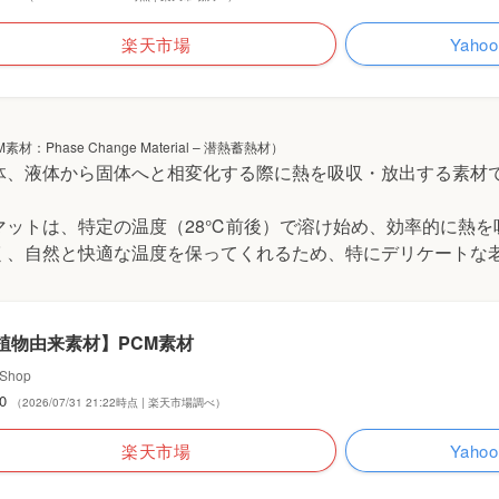
楽天市場
Yah
素材：Phase Change Material – 潜熱蓄熱材）
体、液体から固体へと相変化する際に熱を吸収・放出する素材
マットは、特定の温度（28℃前後）で溶け始め、効率的に熱を
く、自然と快適な温度を保ってくれるため、特にデリケートな
植物由来素材】PCM素材
Shop
80
（2026/07/31 21:22時点 | 楽天市場調べ）
楽天市場
Yah