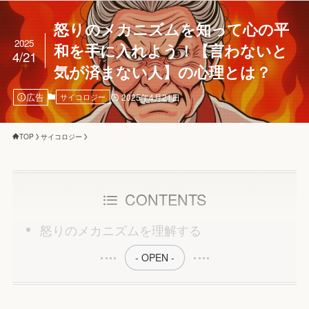
怒りのメカニズムを知って心の平
2025
和を手に入れよう！【言わないと
4/21
気が済まない人】の心理とは？
広告
サイコロジー
2025年4月21日
TOP
サイコロジー
CONTENTS
怒りのメカニズムを理解する
- OPEN -