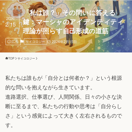
「私は誰？」その問いに答える
2026
鍵：マーシャのアイデンティティ
2/15
理論が照らす自己形成の道筋
広告
サイコロジー
2026年2月15日
TOP
サイコロジー
私たちは誰もが「自分とは何者か？」という根源
的な問いを抱えながら生きています。
進路選択、仕事選び、人間関係、日々の小さな決
断に至るまで、私たちの行動や思考は「自分らし
さ」という感覚によって大きく左右されるもので
す。