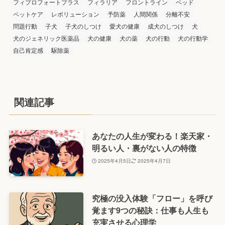
フィプロフォートプラス
フィラリア
フロントライン
ベッド
ペットケア
レボリューション
予防薬
人間関係
分離不安
問題行動
子犬
子犬のしつけ
愛犬の健康
成犬のしつけ
犬
犬のジェネリック医薬品
犬の健康
犬の薬
犬の行動
犬の行動学
自己肯定感
駆除薬
関連記事
あなたの人生が変わる！楽天家・
明るい人・裏がない人の特徴
2025年4月5日
2025年4月7日
究極の没入体験「フロー」を呼び
覚ます9つの秘訣：仕事も人生も
充実させる心理学