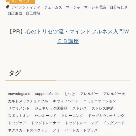
サイコロジー
アイデンティティ
ジェームズ・マーシャ
マーシャ理論
自分らしさ
自己形成
自己理解
【PR】
心のトリセツ流・マインドフルネス入門Ｗ
ＥＢ講座
タグ
movedogcafe
supportofsmile
しつけ
アレルギー
アレルギー犬
カルドメックチュアブル
キウォフハート
コミュニケーション
サプリメント
ジェネリック医薬品
ストレス
ストレス解消
スポットオン
セレホールド
トレーニング
ドッグカウンセリング
ドッグケア
ドッグトレーナー
ドッグトレーニング
ドッグフード
ネクスガードスペクトラ
ノミ
ハートガードプラス