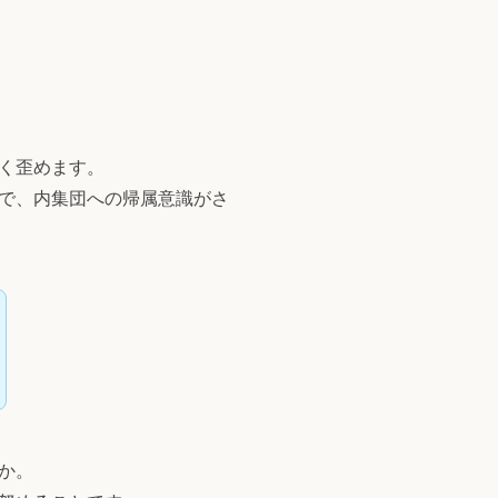
く歪めます。
で、内集団への帰属意識がさ
か。