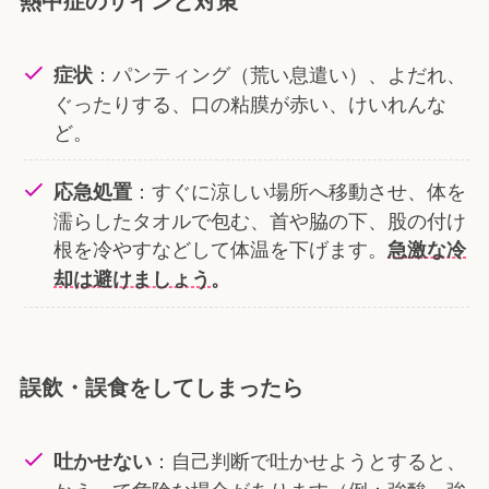
熱中症のサインと対策
：パンティング（荒い息遣い）、よだれ、
症状
ぐったりする、口の粘膜が赤い、けいれんな
ど。
：すぐに涼しい場所へ移動させ、体を
応急処置
濡らしたタオルで包む、首や脇の下、股の付け
根を冷やすなどして体温を下げます。
急激な冷
却は避けましょう
。
誤飲・誤食をしてしまったら
：自己判断で吐かせようとすると、
吐かせない
かえって危険な場合があります（例：強酸・強