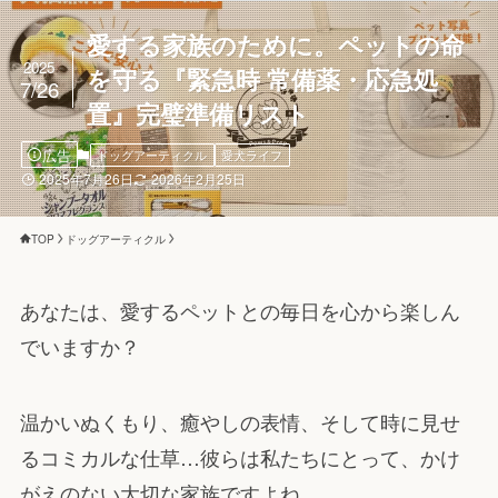
愛する家族のために。ペットの命
2025
を守る『緊急時 常備薬・応急処
7/26
置』完璧準備リスト
広告
ドッグアーティクル
愛犬ライフ
2025年7月26日
2026年2月25日
TOP
ドッグアーティクル
あなたは、愛するペットとの毎日を心から楽しん
でいますか？
温かいぬくもり、癒やしの表情、そして時に見せ
るコミカルな仕草…彼らは私たちにとって、かけ
がえのない大切な家族ですよね。