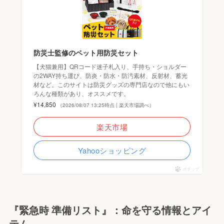
防災士監修のペット用防災セット
【犬猫兼用】QRコード迷子札入り、手持ち・ショルダー
の2WAY持ち運び、防炎・防水・防汚素材、反射材、蓄光
材など。このサイトは防災グッズの専門店なので他にもい
ろんな種類があり、オススメです。
¥14,850
（2026/08/07 13:25時点 | 楽天市場調べ）
楽天市場
Yahooショッピング
ポチップ
『緊急時 準備リスト』：命を守る情報とアイ
テム