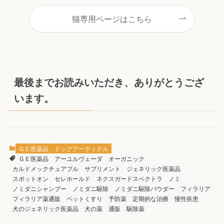
猫専用ページはこちら
最後までお読みいただき、ありがとうござ
います。
ＧＥ医薬品
ドッグアーティクル
ＧＥ医薬品
アーユルヴェーダ
オーガニック
カルドメックチュアブル
サプリメント
ジェネリック医薬品
スポットオン
セレホールド
ネクスガードスペクトラ
ノミ
ノミダニシャンプー
ノミダニ駆除
ノミダニ駆除パウダー
フィラリア
フィラリア薬通販
ペットくすり
予防薬
定期的な治療
慢性疾患
犬のジェネリック医薬品
犬の薬
通販
駆除薬