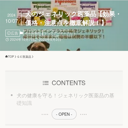
犬のジェネリック医薬品【効果・
2024
10/07
価格・注意点を徹底解説！】
広告
ＧＥ医薬品
ドッグアーティクル
2024年10月7日
2025年5月3日
TOP
ＧＥ医薬品
CONTENTS
犬の健康を守る！ジェネリック医薬品の基
礎知識
- OPEN -