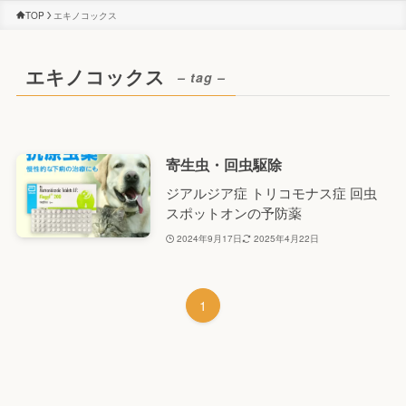
TOP
エキノコックス
エキノコックス
– tag –
寄生虫・回虫駆除
ジアルジア症 トリコモナス症 回虫
スポットオンの予防薬
2024年9月17日
2025年4月22日
1