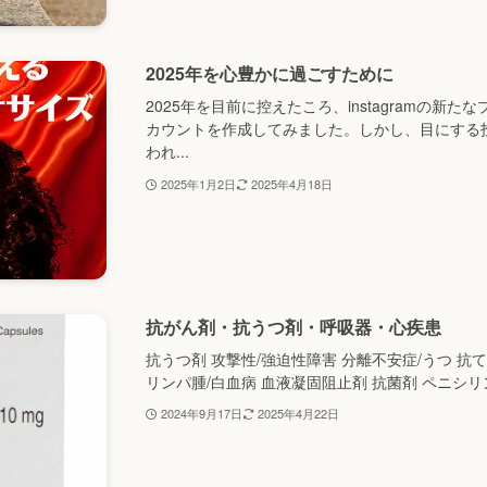
2025年を心豊かに過ごすために
2025年を目前に控えたころ、instagramの新た
カウントを作成してみました。しかし、目にする
われ...
2025年1月2日
2025年4月18日
抗がん剤・抗うつ剤・呼吸器・心疾患
抗うつ剤 攻撃性/強迫性障害 分離不安症/うつ 抗
リンパ腫/白血病 血液凝固阻止剤 抗菌剤 ペニシリン
2024年9月17日
2025年4月22日