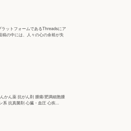
なプラットフォームであるThreadsにア
投稿の中には、人々の心の余裕が失
てんかん薬 抗がん剤 腫瘍/肥満細胞腫
系 抗真菌剤 心臓・血圧 心疾...