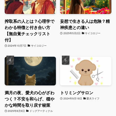
搾取系の人とは？心理学で
妄想で生きる人は危険？精
わかる特徴と付き合い方
神疾患との違い
【無自覚チェックリスト
2025年5月2日
サイコロジー
付】
2024年10月7日
サイコロジー
満月の夜、愛犬の心がざわ
トリミングサロン
つく？不安を和らげ、穏や
2024年9月19日
愛犬ライフ
かな時間を取り戻す秘策
2025年8月9日
ドッグアーティクル