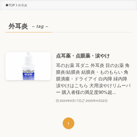
TOP
外耳炎
外耳炎
– tag –
点耳薬・点眼薬・涙やけ
耳のお薬 耳ダニ 外耳炎 目のお薬 角
膜炎/結膜炎 結膜炎・ものもらい 角
膜潰瘍・ドライアイ 白内障 緑内障
涙やけはこちら 犬用涙やけリムーバ
ー 購入者様の満足度90%超...
2024年9月17日
2025年4月22日
1