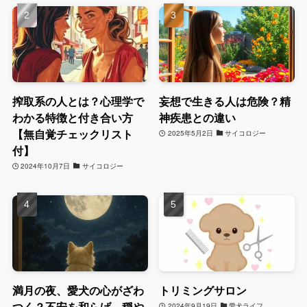
搾取系の人とは？心理学で
妄想で生きる人は危険？精
わかる特徴と付き合い方
神疾患との違い
【無自覚チェックリスト
2025年5月2日
サイコロジー
付】
2024年10月7日
サイコロジー
満月の夜、愛犬の心がざわ
トリミングサロン
つく？不安を和らげ、穏や
2024年9月19日
愛犬ライフ