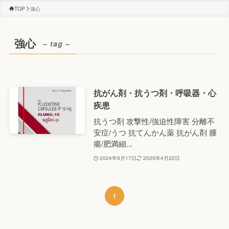
TOP
強心
強心
– tag –
抗がん剤・抗うつ剤・呼吸器・心
疾患
抗うつ剤 攻撃性/強迫性障害 分離不
安症/うつ 抗てんかん薬 抗がん剤 腫
瘍/肥満細...
2024年9月17日
2025年4月22日
1