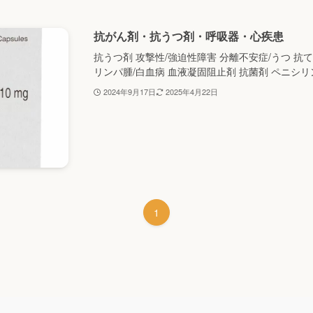
抗がん剤・抗うつ剤・呼吸器・心疾患
抗うつ剤 攻撃性/強迫性障害 分離不安症/うつ 抗
リンパ腫/白血病 血液凝固阻止剤 抗菌剤 ペニシリン
2024年9月17日
2025年4月22日
1