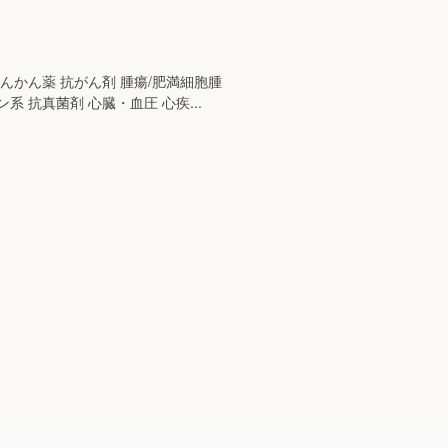
てんかん薬 抗がん剤 腫瘍/肥満細胞腫
系 抗真菌剤 心臓・血圧 心疾...