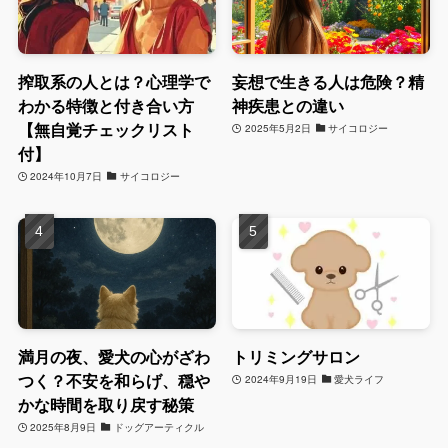
搾取系の人とは？心理学で
妄想で生きる人は危険？精
わかる特徴と付き合い方
神疾患との違い
【無自覚チェックリスト
2025年5月2日
サイコロジー
付】
2024年10月7日
サイコロジー
満月の夜、愛犬の心がざわ
トリミングサロン
つく？不安を和らげ、穏や
2024年9月19日
愛犬ライフ
かな時間を取り戻す秘策
2025年8月9日
ドッグアーティクル