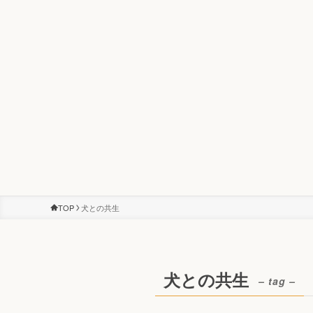
TOP
犬との共生
犬との共生
– tag –