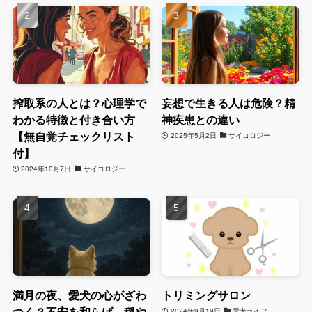
搾取系の人とは？心理学で
妄想で生きる人は危険？精
わかる特徴と付き合い方
神疾患との違い
【無自覚チェックリスト
2025年5月2日
サイコロジー
付】
2024年10月7日
サイコロジー
満月の夜、愛犬の心がざわ
トリミングサロン
つく？不安を和らげ、穏や
2024年9月19日
愛犬ライフ