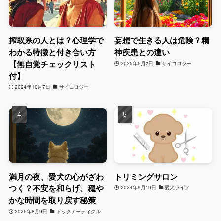
搾取系の人とは？心理学で
妄想で生きる人は危険？精
わかる特徴と付き合い方
神疾患との違い
【無自覚チェックリスト
2025年5月2日
サイコロジー
付】
2024年10月7日
サイコロジー
満月の夜、愛犬の心がざわ
トリミングサロン
つく？不安を和らげ、穏や
2024年9月19日
愛犬ライフ
かな時間を取り戻す秘策
2025年8月9日
ドッグアーティクル