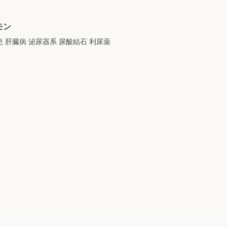
モン
 肝臓病 泌尿器系 尿酸結石 利尿薬