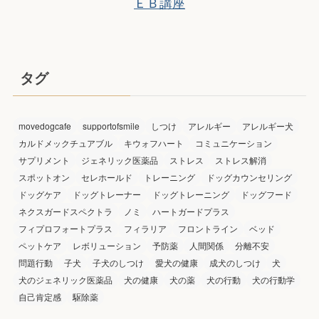
ＥＢ講座
タグ
movedogcafe
supportofsmile
しつけ
アレルギー
アレルギー犬
カルドメックチュアブル
キウォフハート
コミュニケーション
サプリメント
ジェネリック医薬品
ストレス
ストレス解消
スポットオン
セレホールド
トレーニング
ドッグカウンセリング
ドッグケア
ドッグトレーナー
ドッグトレーニング
ドッグフード
ネクスガードスペクトラ
ノミ
ハートガードプラス
フィプロフォートプラス
フィラリア
フロントライン
ベッド
ペットケア
レボリューション
予防薬
人間関係
分離不安
問題行動
子犬
子犬のしつけ
愛犬の健康
成犬のしつけ
犬
犬のジェネリック医薬品
犬の健康
犬の薬
犬の行動
犬の行動学
自己肯定感
駆除薬