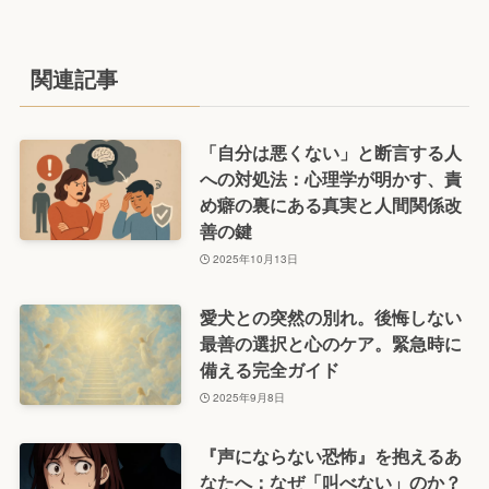
関連記事
「自分は悪くない」と断言する人
への対処法：心理学が明かす、責
め癖の裏にある真実と人間関係改
善の鍵
2025年10月13日
愛犬との突然の別れ。後悔しない
最善の選択と心のケア。緊急時に
備える完全ガイド
2025年9月8日
『声にならない恐怖』を抱えるあ
なたへ：なぜ「叫べない」のか？